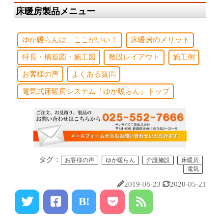
床暖房製品メニュー
ゆか暖らんは、ここがいい！
床暖房のメリット
特長・構造図・施工図
敷設レイアウト
施工例
お客様の声
よくある質問
電気式床暖房システム「ゆか暖らん」トップ
タグ：
お客様の声
ゆか暖らん
介護施設
床暖房
電気
2019-08-23
2020-05-21
B!