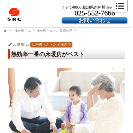
〒941-0066 新潟県糸魚川市寺島2-24-6
025-552-7666
お問い合わせ
ゆか暖らん
ゆか暖らん・お客様の声
2019-08-23
ゆか暖らん・お客様の声
熱効率一番の床暖房がベスト