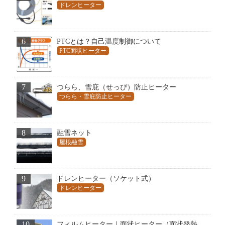
ドレンヒーター
6
PTCとは？自己温度制御について
PTC面状ヒーター
7
つらら、雪庇（せっぴ）防止ヒーター
つらら・雪庇防止ヒーター
8
融雪ネット
屋根融雪
9
ドレンヒーター（ソケット式）
ドレンヒーター
10
フィルムヒーター｜面状ヒーター（面状発熱