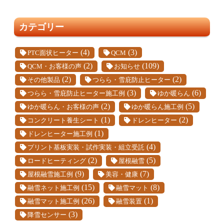
カテゴリー
(4)
(3)
PTC面状ヒーター
QCM
(2)
(109)
QCM・お客様の声
お知らせ
(2)
(2)
その他製品
つらら・雪庇防止ヒーター
(3)
(6)
つらら・雪庇防止ヒーター施工例
ゆか暖らん
(2)
(5)
ゆか暖らん・お客様の声
ゆか暖らん施工例
(1)
(2)
コンクリート養生シート
ドレンヒーター
(1)
ドレンヒーター施工例
(4)
プリント基板実装・試作実装・組立受託
(2)
(5)
ロードヒーティング
屋根融雪
(9)
(7)
屋根融雪施工例
美容・健康
(15)
(8)
融雪ネット施工例
融雪マット
(26)
(1)
融雪マット施工例
融雪装置
(3)
降雪センサー