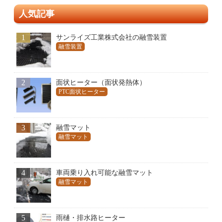
人気記事
1
サンライズ工業株式会社の融雪装置
融雪装置
2
面状ヒーター（面状発熱体）
PTC面状ヒーター
3
融雪マット
融雪マット
4
車両乗り入れ可能な融雪マット
融雪マット
5
雨樋・排水路ヒーター