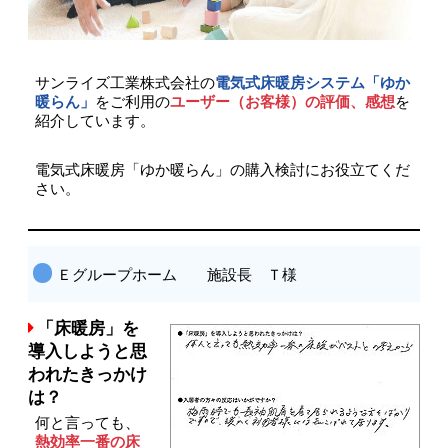
サンライズ工業株式会社の
電気式床暖房システム「ゆか
暖らん」
をご利用の
ユーザー（お客様）の評価、感想
を
紹介しています。
電気式床暖房「ゆか暖らん」の購入検討にお役立てくだ
さい。
Ｅグループホーム 施設長 Ｔ様
「床暖房」を
導入しようと思
われたきっかけ
は？
何と言っても、
熱効率一番の床