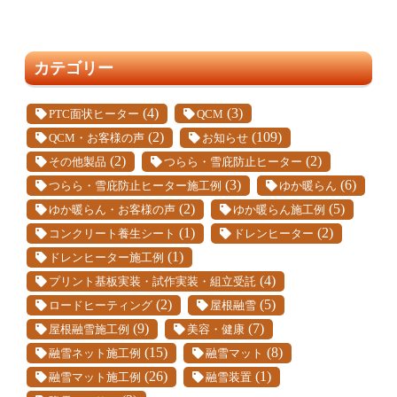
カテゴリー
(4)
(3)
PTC面状ヒーター
QCM
(2)
(109)
QCM・お客様の声
お知らせ
(2)
(2)
その他製品
つらら・雪庇防止ヒーター
(3)
(6)
つらら・雪庇防止ヒーター施工例
ゆか暖らん
(2)
(5)
ゆか暖らん・お客様の声
ゆか暖らん施工例
(1)
(2)
コンクリート養生シート
ドレンヒーター
(1)
ドレンヒーター施工例
(4)
プリント基板実装・試作実装・組立受託
(2)
(5)
ロードヒーティング
屋根融雪
(9)
(7)
屋根融雪施工例
美容・健康
(15)
(8)
融雪ネット施工例
融雪マット
(26)
(1)
融雪マット施工例
融雪装置