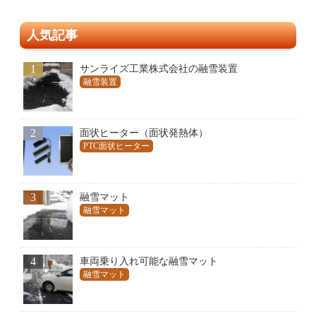
人気記事
1
サンライズ工業株式会社の融雪装置
融雪装置
2
面状ヒーター（面状発熱体）
PTC面状ヒーター
3
融雪マット
融雪マット
4
車両乗り入れ可能な融雪マット
融雪マット