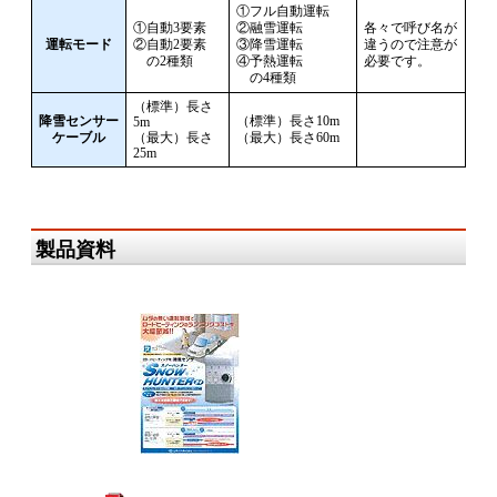
①フル自動運転
①自動3要素
②融雪運転
各々で呼び名が
運転モード
②自動2要素
③降雪運転
違うので注意が
の2種類
④予熱運転
必要です。
の4種類
（標準）長さ
降雪センサー
（標準）長さ10m
5m
ケーブル
（最大）長さ
（最大）長さ60m
25m
製品資料