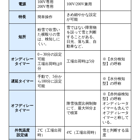
100V専用
電源
100V/200V兼用
200V専用
きめ細やかな設定
特長
簡単操作
が可能
雪ではない障害物
粉雪で吹雪い
を誤って雪と判断
た横殴りの雪
短所
することがある。
は、検知しに
日光、落ち葉、自
くい。
動車など。
0～30分の設定
オンディレー
可能
※【水分検知
工場出荷時は5分
タイマー
工場出荷時は0
型】の呼称
分
手動で、5分か
※【水分検知
遅延タイマー
ら180分に設定
型】の呼称
可能
※【赤外線検知
型】の呼称
降雪強度比例制御
オンディレータ
オフディレー
にて、最大90分ま
イマーも含んで
タイマー
で積算
オフディレータ
イマーと称して
いる。
外気温度
2℃（工場出荷
雪と判断する温
4℃（工場出荷時）
設定値
時）
度