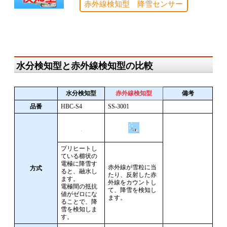
赤外線検知型 降雪センサー
水分検知型と赤外線検知型の比較
水分検知型
赤外線検知型
備考
品番
HBC-S4
SS-3001
プリヒートし
ている櫛状の
電極に降雪す
赤外線が雪粒に当
方式
ると、融水し
たり、反射した赤
ます。
外線をカウントし
電極間の抵抗
て、降雪を検知し
値がゼロにな
ます。
ることで、降
雪を検知しま
す。