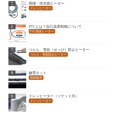
5
雨樋・排水路ヒーター
ドレンヒーター
6
PTCとは？自己温度制御について
PTC面状ヒーター
7
つらら、雪庇（せっぴ）防止ヒーター
つらら・雪庇防止ヒーター
8
融雪ネット
屋根融雪
9
ドレンヒーター（ソケット式）
ドレンヒーター