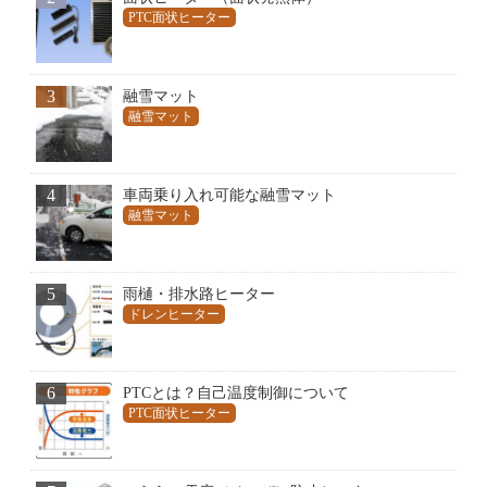
PTC面状ヒーター
3
融雪マット
融雪マット
4
車両乗り入れ可能な融雪マット
融雪マット
5
雨樋・排水路ヒーター
ドレンヒーター
6
PTCとは？自己温度制御について
PTC面状ヒーター