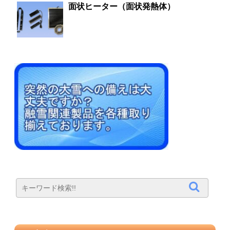
面状ヒーター（面状発熱体）