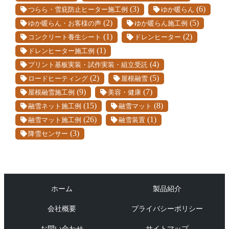
(3)
(6)
つらら・雪庇防止ヒーター施工例
ゆか暖らん
(2)
(5)
ゆか暖らん・お客様の声
ゆか暖らん施工例
(1)
(2)
コンクリート養生シート
ドレンヒーター
(1)
ドレンヒーター施工例
(4)
プリント基板実装・試作実装・組立受託
(2)
(5)
ロードヒーティング
屋根融雪
(9)
(7)
屋根融雪施工例
美容・健康
(15)
(8)
融雪ネット施工例
融雪マット
(26)
(1)
融雪マット施工例
融雪装置
(3)
降雪センサー
ホーム
製品紹介
会社概要
プライバシーポリシー
お問い合わせ
サイトマップ