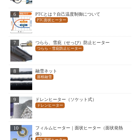
6
PTCとは？自己温度制御について
PTC面状ヒーター
7
つらら、雪庇（せっぴ）防止ヒーター
つらら・雪庇防止ヒーター
8
融雪ネット
屋根融雪
9
ドレンヒーター（ソケット式）
ドレンヒーター
10
フィルムヒーター｜面状ヒーター（面状発熱
体）
PTC面状ヒーター