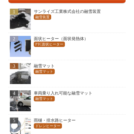
1
サンライズ工業株式会社の融雪装置
融雪装置
2
面状ヒーター（面状発熱体）
PTC面状ヒーター
3
融雪マット
融雪マット
4
車両乗り入れ可能な融雪マット
融雪マット
5
雨樋・排水路ヒーター
ドレンヒーター