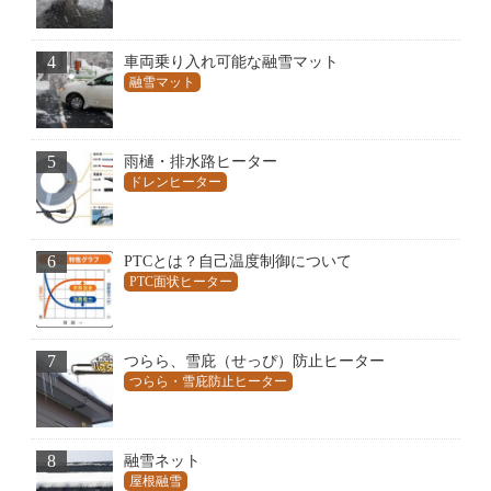
4
車両乗り入れ可能な融雪マット
融雪マット
5
雨樋・排水路ヒーター
ドレンヒーター
6
PTCとは？自己温度制御について
PTC面状ヒーター
7
つらら、雪庇（せっぴ）防止ヒーター
つらら・雪庇防止ヒーター
8
融雪ネット
屋根融雪