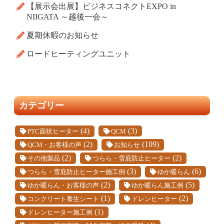
【展示会出展】ビジネスコネクトEXPO in
NIIGATA ～越後一会～
夏期休暇のお知らせ
ロードヒーティングユニット
カテゴリー
(4)
(3)
PTC面状ヒーター
QCM
(2)
(109)
QCM・お客様の声
お知らせ
(2)
(2)
その他製品
つらら・雪庇防止ヒーター
(3)
(6)
つらら・雪庇防止ヒーター施工例
ゆか暖らん
(2)
(5)
ゆか暖らん・お客様の声
ゆか暖らん施工例
(1)
(2)
コンクリート養生シート
ドレンヒーター
(1)
ドレンヒーター施工例