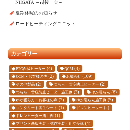
NIIGATA ～越後一会～
夏期休暇のお知らせ
ロードヒーティングユニット
カテゴリー
(4)
(3)
PTC面状ヒーター
QCM
(2)
(109)
QCM・お客様の声
お知らせ
(2)
(2)
その他製品
つらら・雪庇防止ヒーター
(3)
(6)
つらら・雪庇防止ヒーター施工例
ゆか暖らん
(2)
(5)
ゆか暖らん・お客様の声
ゆか暖らん施工例
(1)
(2)
コンクリート養生シート
ドレンヒーター
(1)
ドレンヒーター施工例
(4)
プリント基板実装・試作実装・組立受託