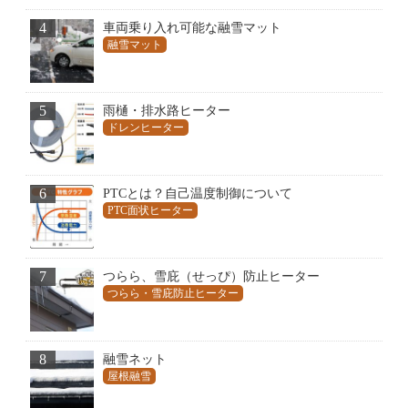
4
車両乗り入れ可能な融雪マット
融雪マット
5
雨樋・排水路ヒーター
ドレンヒーター
6
PTCとは？自己温度制御について
PTC面状ヒーター
7
つらら、雪庇（せっぴ）防止ヒーター
つらら・雪庇防止ヒーター
8
融雪ネット
屋根融雪