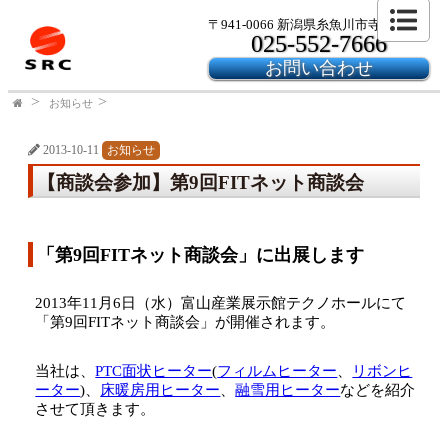
〒941-0066 新潟県糸魚川市寺島2-24-6
025-552-7666
お問い合わせ
お知らせ
2013-10-11
お知らせ
【商談会参加】第9回FITネット商談会
「第9回FITネット商談会」に出展します
2013年11月6日（水）富山産業展示館テクノホールにて
「第9回FITネット商談会」が開催されます。
当社は、
PTC面状ヒーター
(
フィルムヒーター
、
リボンヒ
ーター
)、
床暖房用ヒーター
、
融雪用ヒーター
などを紹介
させて頂きます。