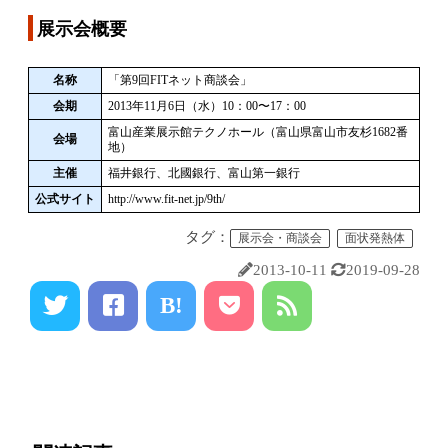
展示会概要
名称
「第9回FITネット商談会」
会期
2013年11月6日（水）10：00〜17：00
富山産業展示館テクノホール（富山県富山市友杉1682番
会場
地）
主催
福井銀行、北國銀行、富山第一銀行
公式サイト
http://www.fit-net.jp/9th/
タグ：
展示会・商談会
面状発熱体
2013-10-11
2019-09-28
B!