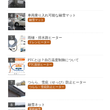
4
車両乗り入れ可能な融雪マット
融雪マット
5
雨樋・排水路ヒーター
ドレンヒーター
6
PTCとは？自己温度制御について
PTC面状ヒーター
7
つらら、雪庇（せっぴ）防止ヒーター
つらら・雪庇防止ヒーター
8
融雪ネット
屋根融雪