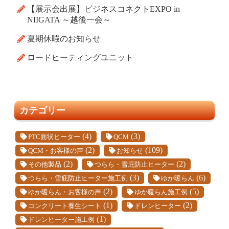
【展示会出展】ビジネスコネクトEXPO in
NIIGATA ～越後一会～
夏期休暇のお知らせ
ロードヒーティングユニット
カテゴリー
(4)
(3)
PTC面状ヒーター
QCM
(2)
(109)
QCM・お客様の声
お知らせ
(2)
(2)
その他製品
つらら・雪庇防止ヒーター
(3)
(6)
つらら・雪庇防止ヒーター施工例
ゆか暖らん
(2)
(5)
ゆか暖らん・お客様の声
ゆか暖らん施工例
(1)
(2)
コンクリート養生シート
ドレンヒーター
(1)
ドレンヒーター施工例