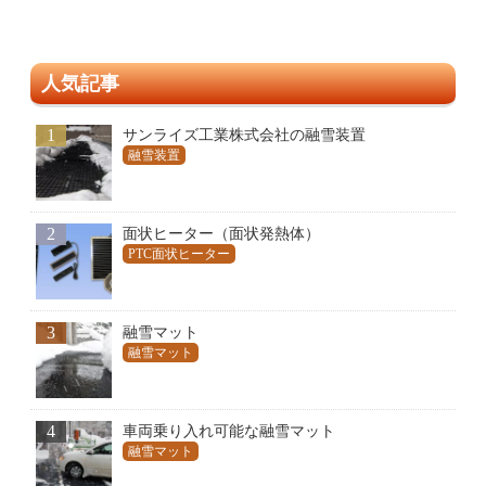
人気記事
1
サンライズ工業株式会社の融雪装置
融雪装置
2
面状ヒーター（面状発熱体）
PTC面状ヒーター
3
融雪マット
融雪マット
4
車両乗り入れ可能な融雪マット
融雪マット