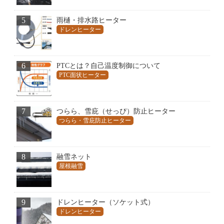
5
雨樋・排水路ヒーター
ドレンヒーター
6
PTCとは？自己温度制御について
PTC面状ヒーター
7
つらら、雪庇（せっぴ）防止ヒーター
つらら・雪庇防止ヒーター
8
融雪ネット
屋根融雪
9
ドレンヒーター（ソケット式）
ドレンヒーター