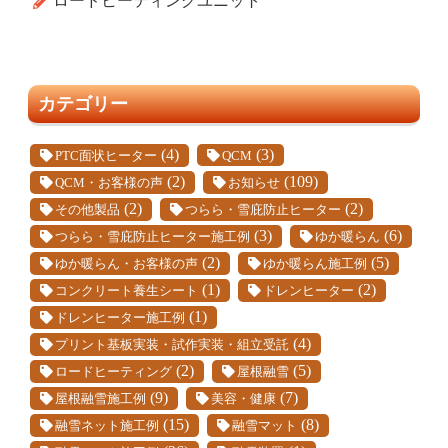
ロードヒーティングユニット
カテゴリー
(4)
(3)
PTC面状ヒーター
QCM
(2)
(109)
QCM・お客様の声
お知らせ
(2)
(2)
その他製品
つらら・雪庇防止ヒーター
(3)
(6)
つらら・雪庇防止ヒーター施工例
ゆか暖らん
(2)
(5)
ゆか暖らん・お客様の声
ゆか暖らん施工例
(1)
(2)
コンクリート養生シート
ドレンヒーター
(1)
ドレンヒーター施工例
(4)
プリント基板実装・試作実装・組立受託
(2)
(5)
ロードヒーティング
屋根融雪
(9)
(7)
屋根融雪施工例
美容・健康
(15)
(8)
融雪ネット施工例
融雪マット