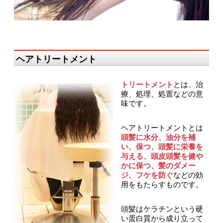
ヘアトリートメント
トリートメント
とは、治
療、処理、処置などの意
味です。
ヘアトリートメントとは
頭髪に水分、油分を補
い、保つ、頭髪に栄養を
与える、頭皮頭髪を健や
かに保つ、髪のダメー
ジ、フケを防ぐ
などの効
用をもたらすものです。
頭髪はケラチンという硬
い蛋白質から成り立って