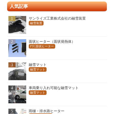
人気記事
1
サンライズ工業株式会社の融雪装置
融雪装置
2
面状ヒーター（面状発熱体）
PTC面状ヒーター
3
融雪マット
融雪マット
4
車両乗り入れ可能な融雪マット
融雪マット
5
雨樋・排水路ヒーター