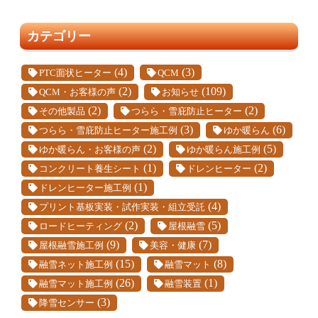
カテゴリー
(4)
(3)
PTC面状ヒーター
QCM
(2)
(109)
QCM・お客様の声
お知らせ
(2)
(2)
その他製品
つらら・雪庇防止ヒーター
(3)
(6)
つらら・雪庇防止ヒーター施工例
ゆか暖らん
(2)
(5)
ゆか暖らん・お客様の声
ゆか暖らん施工例
(1)
(2)
コンクリート養生シート
ドレンヒーター
(1)
ドレンヒーター施工例
(4)
プリント基板実装・試作実装・組立受託
(2)
(5)
ロードヒーティング
屋根融雪
(9)
(7)
屋根融雪施工例
美容・健康
(15)
(8)
融雪ネット施工例
融雪マット
(26)
(1)
融雪マット施工例
融雪装置
(3)
降雪センサー