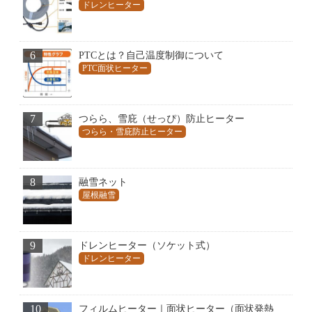
ドレンヒーター
6
PTCとは？自己温度制御について
PTC面状ヒーター
7
つらら、雪庇（せっぴ）防止ヒーター
つらら・雪庇防止ヒーター
8
融雪ネット
屋根融雪
9
ドレンヒーター（ソケット式）
ドレンヒーター
10
フィルムヒーター｜面状ヒーター（面状発熱