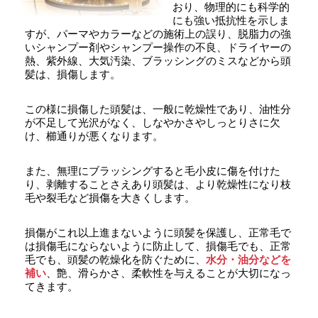
おり、物理的にも科学的
にも強い抵抗性を示しま
すが、パーマやカラーなどの施術上の誤り、脱脂力の強
いシャンプー剤やシャンプー操作の不良、ドライヤーの
熱、紫外線、大気汚染、ブラッシングのミスなどから頭
髪は、損傷します。
この様に損傷した頭髪は、一般に乾燥性であり、油性分
が不足して光沢がなく、しなやかさやしっとりさに欠
け、櫛通りが悪くなります。
また、無理にブラッシングすると毛小皮に傷を付けた
り、剥離することさえあり頭髪は、より乾燥性になり枝
毛や裂毛など損傷を大きくします。
損傷がこれ以上進まないように頭髪を保護し、正常毛で
は損傷毛にならないように防止して、損傷毛でも、正常
毛でも、頭髪の乾燥化を防ぐために、
水分・油分などを
補い
、艶、滑らかさ、柔軟性を与えることが大切になっ
てきます。