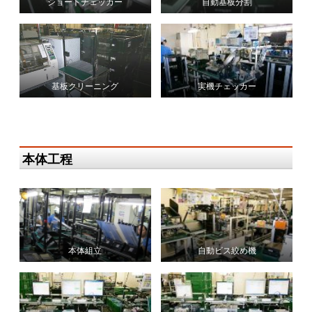
ショートチェッカー
自動基板分割
基板クリーニング
実機チェッカー
本体工程
本体組立
自動ビス絞め機