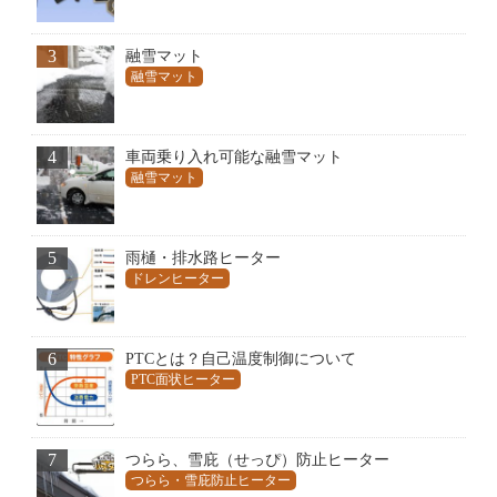
3
融雪マット
融雪マット
4
車両乗り入れ可能な融雪マット
融雪マット
5
雨樋・排水路ヒーター
ドレンヒーター
6
PTCとは？自己温度制御について
PTC面状ヒーター
7
つらら、雪庇（せっぴ）防止ヒーター
つらら・雪庇防止ヒーター