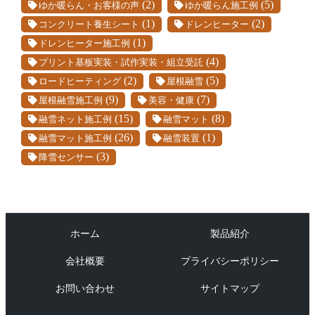
(2)
(5)
ゆか暖らん・お客様の声
ゆか暖らん施工例
(1)
(2)
コンクリート養生シート
ドレンヒーター
(1)
ドレンヒーター施工例
(4)
プリント基板実装・試作実装・組立受託
(2)
(5)
ロードヒーティング
屋根融雪
(9)
(7)
屋根融雪施工例
美容・健康
(15)
(8)
融雪ネット施工例
融雪マット
(26)
(1)
融雪マット施工例
融雪装置
(3)
降雪センサー
ホーム
製品紹介
会社概要
プライバシーポリシー
お問い合わせ
サイトマップ