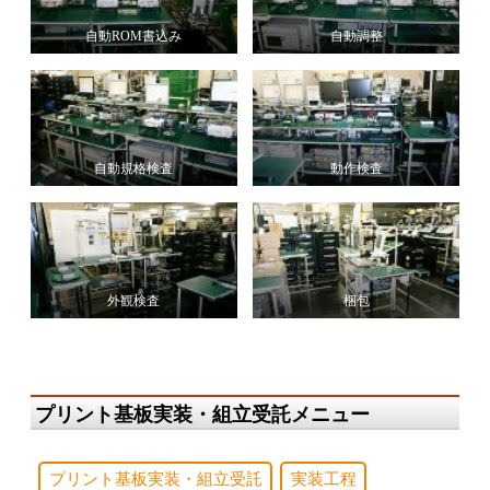
自動ROM書込み
自動調整
自動規格検査
動作検査
外観検査
梱包
プリント基板実装・組立受託メニュー
プリント基板実装・組立受託
実装工程