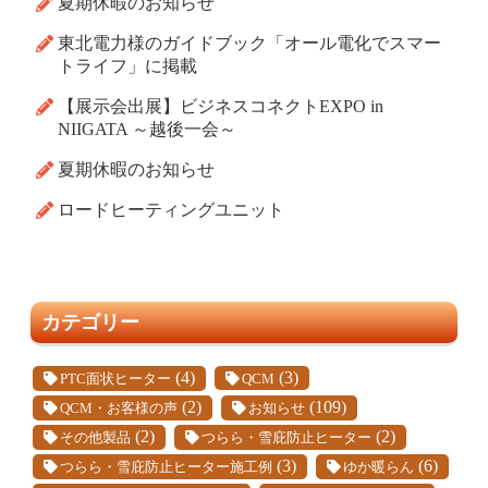
夏期休暇のお知らせ
東北電力様のガイドブック「オール電化でスマー
トライフ」に掲載
【展示会出展】ビジネスコネクトEXPO in
NIIGATA ～越後一会～
夏期休暇のお知らせ
ロードヒーティングユニット
カテゴリー
(4)
(3)
PTC面状ヒーター
QCM
(2)
(109)
QCM・お客様の声
お知らせ
(2)
(2)
その他製品
つらら・雪庇防止ヒーター
(3)
(6)
つらら・雪庇防止ヒーター施工例
ゆか暖らん