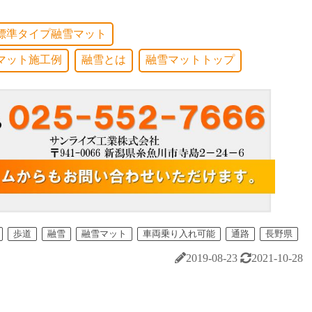
標準タイプ融雪マット
マット施工例
融雪とは
融雪マットトップ
歩道
融雪
融雪マット
車両乗り入れ可能
通路
長野県
2019-08-23
2021-10-28