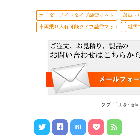
オーダーメイドタイプ融雪マット
薄型・
車両乗り入れ可能タイプ融雪マット
融雪
タグ：
工場・倉庫
B!