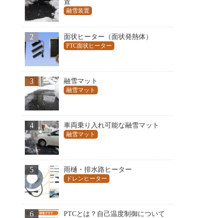
置
融雪装置
2
面状ヒーター（面状発熱体）
PTC面状ヒーター
3
融雪マット
融雪マット
4
車両乗り入れ可能な融雪マット
融雪マット
5
雨樋・排水路ヒーター
ドレンヒーター
6
PTCとは？自己温度制御について