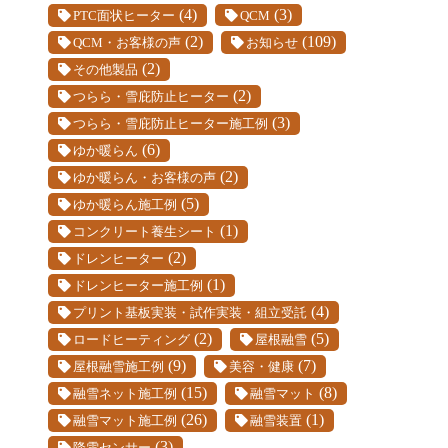
(4)
(3)
PTC面状ヒーター
QCM
(2)
(109)
QCM・お客様の声
お知らせ
(2)
その他製品
(2)
つらら・雪庇防止ヒーター
(3)
つらら・雪庇防止ヒーター施工例
(6)
ゆか暖らん
(2)
ゆか暖らん・お客様の声
(5)
ゆか暖らん施工例
(1)
コンクリート養生シート
(2)
ドレンヒーター
(1)
ドレンヒーター施工例
(4)
プリント基板実装・試作実装・組立受託
(2)
(5)
ロードヒーティング
屋根融雪
(9)
(7)
屋根融雪施工例
美容・健康
(15)
(8)
融雪ネット施工例
融雪マット
(26)
(1)
融雪マット施工例
融雪装置
(3)
降雪センサー