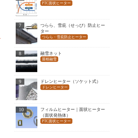
PTC面状ヒーター
7
つらら、雪庇（せっぴ）防止ヒー
ター
つらら・雪庇防止ヒーター
8
融雪ネット
屋根融雪
9
ドレンヒーター（ソケット式）
ドレンヒーター
10
フィルムヒーター｜面状ヒーター
（面状発熱体）
PTC面状ヒーター