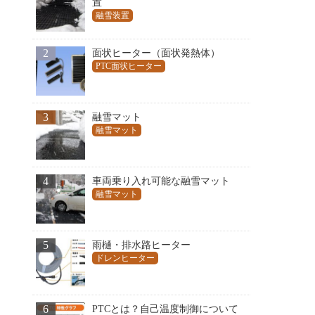
置
融雪装置
2
面状ヒーター（面状発熱体）
PTC面状ヒーター
3
融雪マット
融雪マット
4
車両乗り入れ可能な融雪マット
融雪マット
5
雨樋・排水路ヒーター
ドレンヒーター
6
PTCとは？自己温度制御について