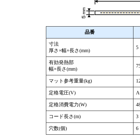
品番
寸法
5
厚さ×幅×長さ(mm)
有効発熱部
7
幅×長さ(mm)
マット参考重量(kg)
1
定格電圧(V)
A
定格消費電力(W)
4
コード長さ(m)
3
穴数(個)
6