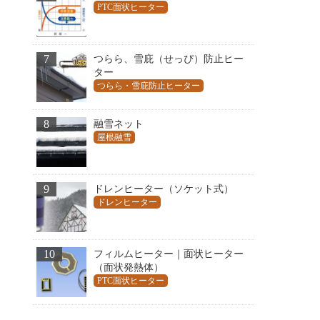
PTC面状ヒーター
7
つらら、雪庇（せっぴ）防止ヒー
ター
つらら・雪庇防止ヒーター
8
融雪ネット
屋根融雪
9
ドレンヒーター（ソケット式）
ドレンヒーター
10
フィルムヒーター｜面状ヒーター
（面状発熱体）
PTC面状ヒーター