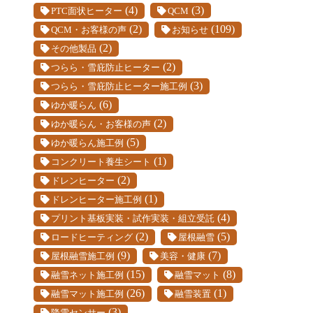
(4)
(3)
PTC面状ヒーター
QCM
(2)
(109)
QCM・お客様の声
お知らせ
(2)
その他製品
(2)
つらら・雪庇防止ヒーター
(3)
つらら・雪庇防止ヒーター施工例
(6)
ゆか暖らん
(2)
ゆか暖らん・お客様の声
(5)
ゆか暖らん施工例
(1)
コンクリート養生シート
(2)
ドレンヒーター
(1)
ドレンヒーター施工例
(4)
プリント基板実装・試作実装・組立受託
(2)
(5)
ロードヒーティング
屋根融雪
(9)
(7)
屋根融雪施工例
美容・健康
(15)
(8)
融雪ネット施工例
融雪マット
(26)
(1)
融雪マット施工例
融雪装置
(3)
降雪センサー